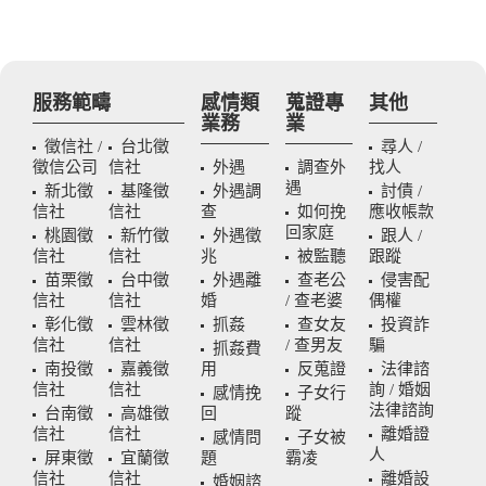
服務範疇
感情類
蒐證專
其他
業務
業
徵信社 /
台北徵
尋人 /
徵信公司
信社
外遇
調查外
找人
遇
新北徵
基隆徵
外遇調
討債 /
信社
信社
查
如何挽
應收帳款
回家庭
桃園徵
新竹徵
外遇徵
跟人 /
信社
信社
兆
被監聽
跟蹤
苗栗徵
台中徵
外遇離
查老公
侵害配
信社
信社
婚
/ 查老婆
偶權
彰化徵
雲林徵
抓姦
查女友
投資詐
信社
信社
/ 查男友
騙
抓姦費
南投徵
嘉義徵
用
反蒐證
法律諮
信社
信社
詢 / 婚姻
感情挽
子女行
法律諮詢
台南徵
高雄徵
回
蹤
信社
信社
離婚證
感情問
子女被
人
屏東徵
宜蘭徵
題
霸凌
信社
信社
離婚設
婚姻諮