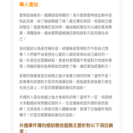
尋人查址
愛情是抽象的，婚姻卻是現實的！為什麼戀愛時彼此眼中是
如此完美，結了婚卻都變了樣？最主要的原因，就是缺乏婚
前徵信！當愛情讓您盲目時，藉由婚前徵信可以讓您看清事
實、清醒過來，藉由實際證據讓您更知道對方是否適合自
己！
為何當初以為是佳偶天成，結婚後卻發現對方不如自己想
像？人們總不自覺想在心愛的人面前表現出自己最好的一
面，於是往往隱藏缺點，更會刻意隱藏不希望對方知道的事
情；而婚前徵信能夠幫助您調查了解，讓您更加認識對方！
家暴的施暴者是在結婚之後才會暴力相向的嗎？當然不是！
如果事先知道對方是否有施暴紀錄，就能避免家庭暴力發生
在自己身上；於是您需要婚前徵信的協助！
外遇的人是在結婚之後才會偷吃的嗎？當然不一定，但是絕
大多數婚前有劈腿記錄的人，往往婚後就是外遇的高危險
群！尤其很多人與昔日戀人藕斷絲連，更埋下日後婚外情的
種子！於是您需要婚前徵信的協助！
外遇事件簿的婚前徵信服務主要針對以下項目調
查：