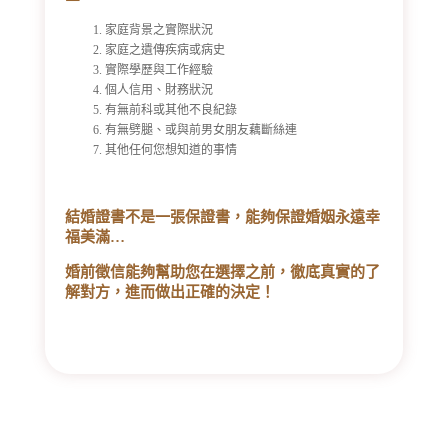
家庭背景之實際狀況
家庭之遺傳疾病或病史
實際學歷與工作經驗
個人信用、財務狀況
有無前科或其他不良紀錄
有無劈腿、或與前男女朋友藕斷絲連
其他任何您想知道的事情
結婚證書不是一張保證書，能夠保證婚姻永遠幸
福美滿…
婚前徵信能夠幫助您在選擇之前，徹底真實的了
解對方，進而做出正確的決定！